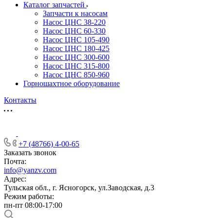
Каталог запчастей
Запчасти к насосам
Насос ЦНС 38-220
Насос ЦНС 60-330
Насос ЦНС 105-490
Насос ЦНС 180-425
Насос ЦНС 300-600
Насос ЦНС 315-800
Насос ЦНС 850-960
Горношахтное оборудование
Контакты
+7 (48766) 4-00-65
Заказать звонок
Почта:
info@yanzv.com
Адрес:
Тульская обл., г. Ясногорск, ул.Заводская, д.3
Режим работы:
пн-пт 08:00-17:00