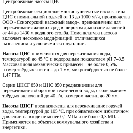
Центробежные насосы ЦНС
Центробежные секционные многоступенчатые насосы типа
ЦНС с номинальной подачей от 13 до 1000 м³/ч, производства
ООО «Ясногорский насосный завод», предназначены для
перекачивания жидких сред в широком диапазоне давлений –
от 44 до 1430 м водяного столба. Номенклатура насосов
включает несколько модификаций, отличающихся
назначением и условиями эксплуатации.
Насосы ЦНС
применяются для перекачивания воды,
температурой до 45 °C и водородным показателем pH 7–8,5.
Массовая доля механических примесей – не более 0,5%,
размер твёрдых частиц – до 1 мм, микротвёрдостью не более
1,47 ГПа.
Серии ЦНСГ 850 и ЦНС 850 предназначены для
перекачивания оборотной технической воды, с содержанием
твёрдых включений до 40 г/л, размером частиц до 20 мм.
Насосы ЦНСГ
предназначены для перекачивание горячей
воды, температурой до 105 °C, при обязательном избыточном
давлении на входе не менее 0,1 МПа и не более 0,3 МПа.
Применяются на объектах коммунального хозяйства и
энергетики.