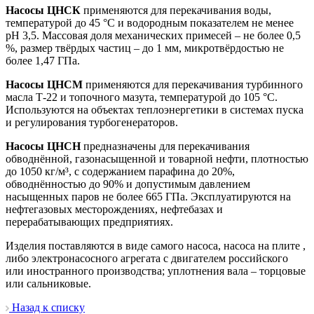
Насосы ЦНСК
применяются для перекачивания воды,
температурой до 45 °C и водородным показателем не менее
pH 3,5. Массовая доля механических примесей – не более 0,5
%, размер твёрдых частиц – до 1 мм, микротвёрдостью не
более 1,47 ГПа.
Насосы ЦНСМ
применяются для перекачивания турбинного
масла Т-22 и топочного мазута, температурой до 105 °C.
Используются на объектах теплоэнергетики в системах пуска
и регулирования турбогенераторов.
Насосы ЦНСН
предназначены для перекачивания
обводнённой, газонасыщенной и товарной нефти, плотностью
до 1050 кг/м³, с содержанием парафина до 20%,
обводнённостью до 90% и допустимым давлением
насыщенных паров не более 665 ГПа. Эксплуатируются на
нефтегазовых месторождениях, нефтебазах и
перерабатывающих предприятиях.
Изделия поставляются в виде самого насоса, насоса на плите ,
либо электронасосного агрегата с двигателем российского
или иностранного производства; уплотнения вала – торцовые
или сальниковые.
Назад к списку