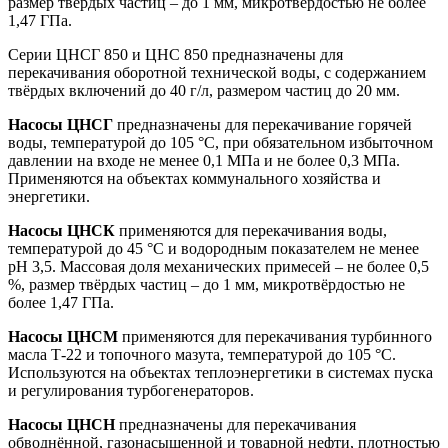
размер твёрдых частиц – до 1 мм, микротвёрдостью не более
1,47 ГПа.
Серии ЦНСГ 850 и ЦНС 850 предназначены для
перекачивания оборотной технической воды, с содержанием
твёрдых включений до 40 г/л, размером частиц до 20 мм.
Насосы ЦНСГ
предназначены для перекачивание горячей
воды, температурой до 105 °C, при обязательном избыточном
давлении на входе не менее 0,1 МПа и не более 0,3 МПа.
Применяются на объектах коммунального хозяйства и
энергетики.
Насосы ЦНСК
применяются для перекачивания воды,
температурой до 45 °C и водородным показателем не менее
pH 3,5. Массовая доля механических примесей – не более 0,5
%, размер твёрдых частиц – до 1 мм, микротвёрдостью не
более 1,47 ГПа.
Насосы ЦНСМ
применяются для перекачивания турбинного
масла Т-22 и топочного мазута, температурой до 105 °C.
Используются на объектах теплоэнергетики в системах пуска
и регулирования турбогенераторов.
Насосы ЦНСН
предназначены для перекачивания
обводнённой, газонасыщенной и товарной нефти, плотностью