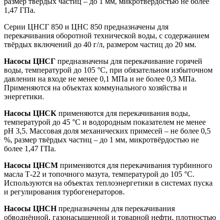
размер твёрдых частиц – до 1 мм, микротвёрдостью не более
1,47 ГПа.
Серии ЦНСГ 850 и ЦНС 850 предназначены для
перекачивания оборотной технической воды, с содержанием
твёрдых включений до 40 г/л, размером частиц до 20 мм.
Насосы ЦНСГ
предназначены для перекачивание горячей
воды, температурой до 105 °C, при обязательном избыточном
давлении на входе не менее 0,1 МПа и не более 0,3 МПа.
Применяются на объектах коммунального хозяйства и
энергетики.
Насосы ЦНСК
применяются для перекачивания воды,
температурой до 45 °C и водородным показателем не менее
pH 3,5. Массовая доля механических примесей – не более 0,5
%, размер твёрдых частиц – до 1 мм, микротвёрдостью не
более 1,47 ГПа.
Насосы ЦНСМ
применяются для перекачивания турбинного
масла Т-22 и топочного мазута, температурой до 105 °C.
Используются на объектах теплоэнергетики в системах пуска
и регулирования турбогенераторов.
Насосы ЦНСН
предназначены для перекачивания
обводнённой, газонасыщенной и товарной нефти, плотностью