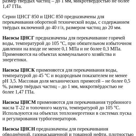
размер твёрдых частиц – до 1 мм, микротвёрдостью не более
1,47 ГПа.
Серии ЦНСГ 850 и ЦНС 850 предназначены для
перекачивания оборотной технической воды, с содержанием
твёрдых включений до 40 г/л, размером частиц до 20 мм.
Насосы ЦНСГ
предназначены для перекачивание горячей
воды, температурой до 105 °C, при обязательном избыточном
давлении на входе не менее 0,1 МПа и не более 0,3 МПа.
Применяются на объектах коммунального хозяйства и
энергетики.
Насосы ЦНСК
применяются для перекачивания воды,
температурой до 45 °C и водородным показателем не менее
pH 3,5. Массовая доля механических примесей – не более 0,5
%, размер твёрдых частиц – до 1 мм, микротвёрдостью не
более 1,47 ГПа.
Насосы ЦНСМ
применяются для перекачивания турбинного
масла Т-22 и топочного мазута, температурой до 105 °C.
Используются на объектах теплоэнергетики в системах пуска
и регулирования турбогенераторов.
Насосы ЦНСН
предназначены для перекачивания
обводнённой, газонасыщенной и товарной нефти, плотностью